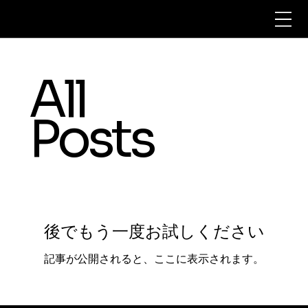
Banana Mania バナナマニア
All
Posts
後でもう一度お試しください
記事が公開されると、ここに表示されます。